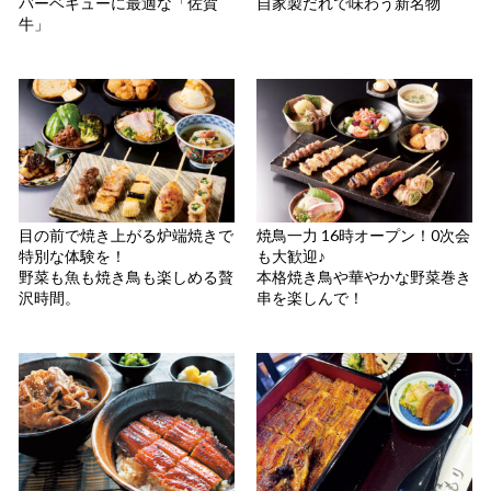
バーベキューに最適な「佐賀
自家製だれで味わう新名物
牛」
目の前で焼き上がる炉端焼きで
焼鳥一力 16時オープン！0次会
特別な体験を！
も大歓迎♪
野菜も魚も焼き鳥も楽しめる贅
本格焼き鳥や華やかな野菜巻き
沢時間。
串を楽しんで！