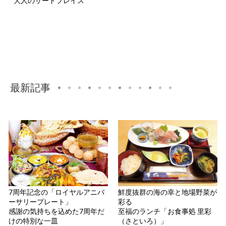
大人のサードプレイス
最新記事
7周年記念の「ロイヤルアニバ
鮮度抜群の海の幸と地場野菜が
ーサリープレート」
彩る
感謝の気持ちを込めた7周年だ
至福のランチ「お食事処 里彩
けの特別な一皿
（さといろ）」