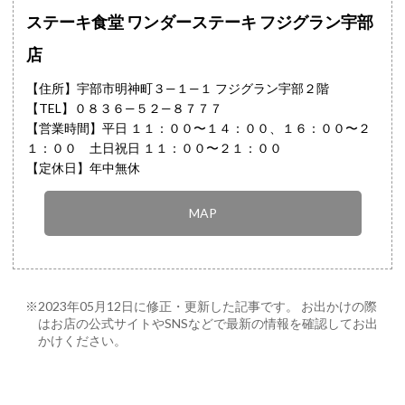
ステーキ食堂 ワンダーステーキ フジグラン宇部
店
【住所】宇部市明神町３—１—１ フジグラン宇部２階
【TEL】
０８３６—５２—８７７７
【営業時間】平日 １１：００〜１４：００、１６：００〜２
１：００ 土日祝日 １１：００〜２１：００
【定休日】年中無休
MAP
※2023年05月12日に修正・更新した記事です。 お出かけの際
はお店の公式サイトやSNSなどで最新の情報を確認してお出
かけください。