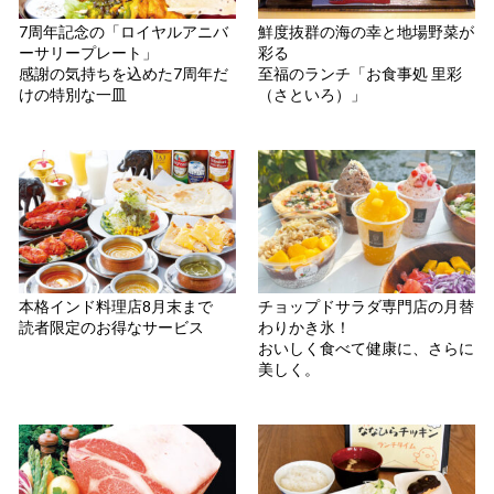
7周年記念の「ロイヤルアニバ
鮮度抜群の海の幸と地場野菜が
ーサリープレート」
彩る
感謝の気持ちを込めた7周年だ
至福のランチ「お食事処 里彩
けの特別な一皿
（さといろ）」
本格インド料理店8月末まで
チョップドサラダ専門店の月替
読者限定のお得なサービス
わりかき氷！
おいしく食べて健康に、さらに
美しく。