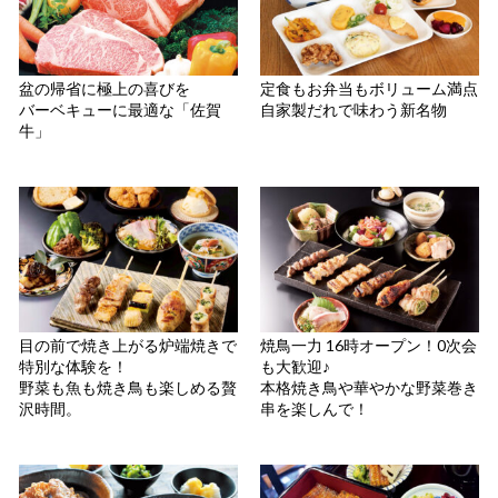
盆の帰省に極上の喜びを
定食もお弁当もボリューム満点
バーベキューに最適な「佐賀
自家製だれで味わう新名物
牛」
目の前で焼き上がる炉端焼きで
焼鳥一力 16時オープン！0次会
特別な体験を！
も大歓迎♪
野菜も魚も焼き鳥も楽しめる贅
本格焼き鳥や華やかな野菜巻き
沢時間。
串を楽しんで！