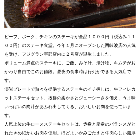
ビーフ、ポーク、チキンのステーキが全品１０００円（税込み１１
００円）のステーキ食堂。今年１月にオープンした西岐波店の人気
を受け、フジグラン宇部店内に２号店が誕生しました。
ボリューム満点のステーキに、ご飯、みそ汁、漬け物、キムチがお
かわり自由でこのお値段。昼夜の食事時は行列ができる人気店で
す。
溶岩プレートで熱々を提供するステーキのイチ押しは、牛フィレカ
ットステーキセット。抜群の柔かさとジューシーさを備え、うま味
いっぱいの肉汁があふれ出してくる、おいしいお肉を使っていま
す。
人気上位の牛ロースステーキセットは、赤身と脂身のバランスがと
れたきめ細かいお肉を使用。ほどよいかみごたえと牛肉らしい濃厚