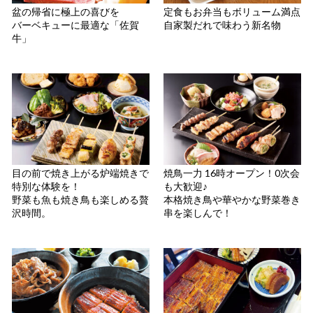
盆の帰省に極上の喜びを
定食もお弁当もボリューム満点
バーベキューに最適な「佐賀
自家製だれで味わう新名物
牛」
目の前で焼き上がる炉端焼きで
焼鳥一力 16時オープン！0次会
特別な体験を！
も大歓迎♪
野菜も魚も焼き鳥も楽しめる贅
本格焼き鳥や華やかな野菜巻き
沢時間。
串を楽しんで！