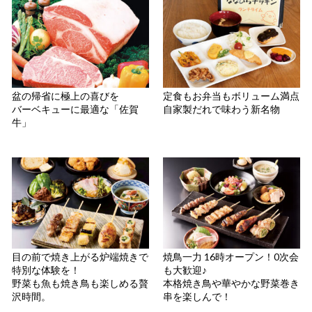
盆の帰省に極上の喜びを
定食もお弁当もボリューム満点
バーベキューに最適な「佐賀
自家製だれで味わう新名物
牛」
目の前で焼き上がる炉端焼きで
焼鳥一力 16時オープン！0次会
特別な体験を！
も大歓迎♪
野菜も魚も焼き鳥も楽しめる贅
本格焼き鳥や華やかな野菜巻き
沢時間。
串を楽しんで！