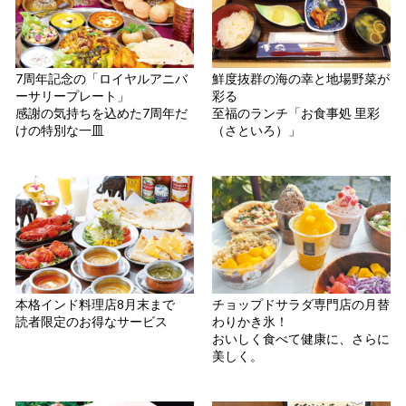
7周年記念の「ロイヤルアニバ
鮮度抜群の海の幸と地場野菜が
ーサリープレート」
彩る
感謝の気持ちを込めた7周年だ
至福のランチ「お食事処 里彩
けの特別な一皿
（さといろ）」
本格インド料理店8月末まで
チョップドサラダ専門店の月替
読者限定のお得なサービス
わりかき氷！
おいしく食べて健康に、さらに
美しく。