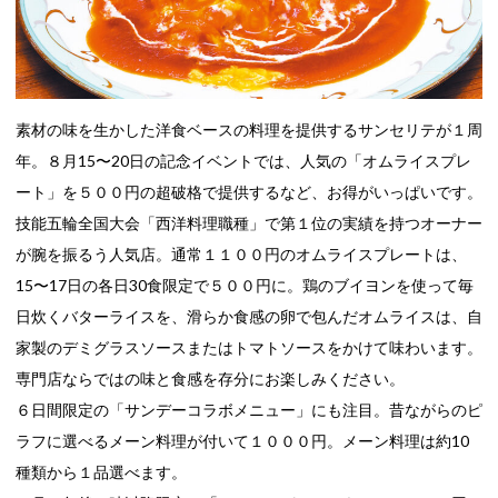
素材の味を生かした洋食ベースの料理を提供するサンセリテが１周
年。８月15〜20日の記念イベントでは、人気の「オムライスプレ
ート」を５００円の超破格で提供するなど、お得がいっぱいです。
技能五輪全国大会「西洋料理職種」で第１位の実績を持つオーナー
が腕を振るう人気店。通常１１００円のオムライスプレートは、
15〜17日の各日30食限定で５００円に。鶏のブイヨンを使って毎
日炊くバターライスを、滑らか食感の卵で包んだオムライスは、自
家製のデミグラスソースまたはトマトソースをかけて味わいます。
専門店ならではの味と食感を存分にお楽しみください。
６日間限定の「サンデーコラボメニュー」にも注目。昔ながらのピ
ラフに選べるメーン料理が付いて１０００円。メーン料理は約10
種類から１品選べます。