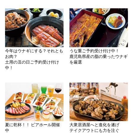
今年はウナギにする？それとも
うな重ご予約受け付け中！
お肉？
鹿児島県産の脂の乗ったウナギ
土用の丑の日ご予約受け付け
を厳選
中！
夏に乾杯！！ ビアホール開催
大衆居酒屋へと進化を遂げ
中
テイクアウトにも力を注ぐ