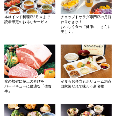
本格インド料理店8月末まで
チョップドサラダ専門店の月替
読者限定のお得なサービス
わりかき氷！
おいしく食べて健康に、さらに
美しく。
盆の帰省に極上の喜びを
定食もお弁当もボリューム満点
バーベキューに最適な「佐賀
自家製だれで味わう新名物
牛」