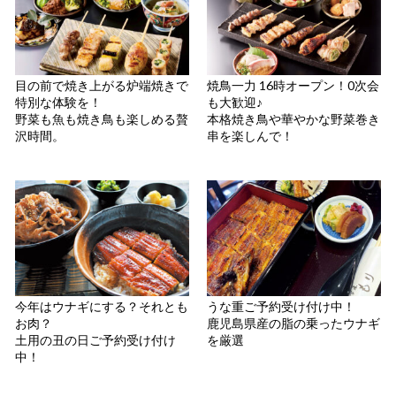
目の前で焼き上がる炉端焼きで
焼鳥一力 16時オープン！0次会
特別な体験を！
も大歓迎♪
野菜も魚も焼き鳥も楽しめる贅
本格焼き鳥や華やかな野菜巻き
沢時間。
串を楽しんで！
今年はウナギにする？それとも
うな重ご予約受け付け中！
お肉？
鹿児島県産の脂の乗ったウナギ
土用の丑の日ご予約受け付け
を厳選
中！