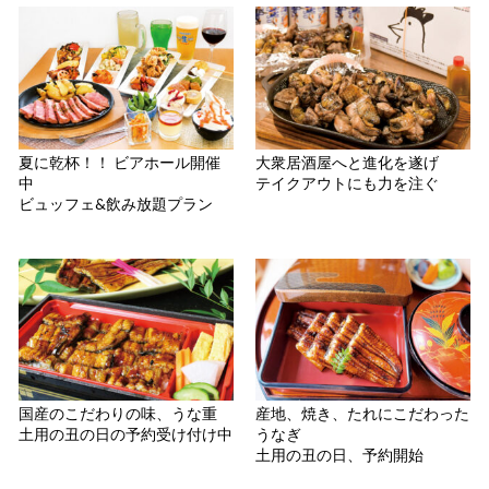
夏に乾杯！！ ビアホール開催
大衆居酒屋へと進化を遂げ
中
テイクアウトにも力を注ぐ
ビュッフェ&飲み放題プラン
国産のこだわりの味、うな重
産地、焼き、たれにこだわった
土用の丑の日の予約受け付け中
うなぎ
土用の丑の日、予約開始