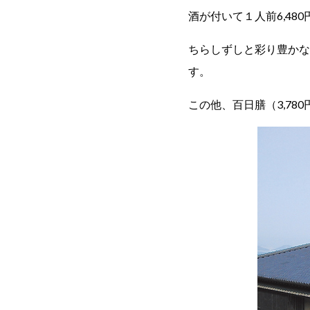
酒が付いて１人前6,4
ちらしずしと彩り豊かな
す。
この他、百日膳（3,78