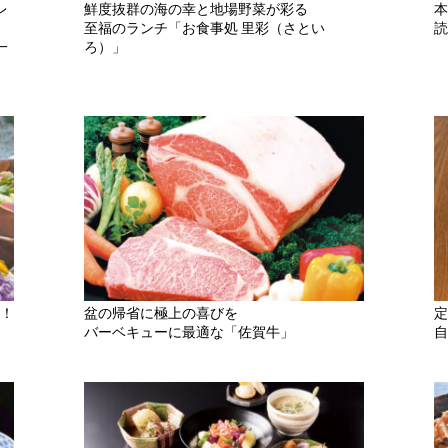
レ
鮮度抜群の海の幸と地場野菜が彩る
本
至福のランチ「お食事処 里彩（さとい
読
一
ろ）」
！
盆の帰省に極上の喜びを
定
バーベキューに最適な「佐賀牛」
自