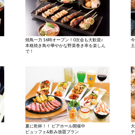
焼鳥一力 16時オープン！0次会も大歓迎♪
今
本格焼き鳥や華やかな野菜巻き串を楽しん
土
で！
夏に乾杯！！ ビアホール開催中
大
ビュッフェ&飲み放題プラン
テ