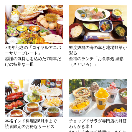
7周年記念の「ロイヤルアニバ
鮮度抜群の海の幸と地場野菜が
ーサリープレート」
彩る
感謝の気持ちを込めた7周年だ
至福のランチ「お食事処 里彩
けの特別な一皿
（さといろ）」
本格インド料理店8月末まで
チョップドサラダ専門店の月替
読者限定のお得なサービス
わりかき氷！
おいしく食べて健康に、さらに