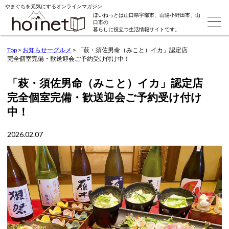
やまぐちを元気にするオンラインマガジン
ほいねっとは山口県宇部市、山陽小野田市、山
口市の
暮らしに役立つ生活情報サイトです。
Top
>
お知らせーグルメ
>
「萩・須佐男命（みこと）イカ」認定店
完全個室完備・歓送迎会ご予約受け付け中！
「萩・須佐男命（みこと）イカ」認定店
完全個室完備・歓送迎会ご予約受け付け
中！
2026.02.07