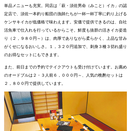
単品メニューも充実。同店は「萩・須佐男命（みこと）イカ」の認
定店で、須佐一本釣り船団の漁師たちが一杯一杯丁寧に釣り上げる
ケンサキイカが低価格で味わえます。安価で提供できるのは、自社
活魚車で仕入れを行っているからこそ。鮮度も抜群の活きイカ姿造
り（２，９８０円～）は、肉厚でありながら柔らかく、上品な甘み
がくせになるおいしさ。１，３２０円追加で、刺身３種３切れ盛り
のお得なセットにもできます。
また、前日までの予約でテイクアウトも受け付けています。お薦め
のオードブルは２・３人前６，０００円～、人気の晩酌セットは
２，８００円で提供しています。