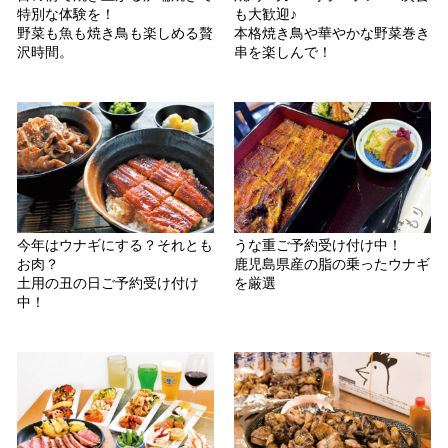
特別な体験を！
も大歓迎♪
野菜も魚も焼き鳥も楽しめる贅
本格焼き鳥や華やかな野菜巻き
沢時間。
串を楽しんで！
今年はウナギにする？それとも
うな重ご予約受け付け中！
お肉？
鹿児島県産の脂の乗ったウナギ
土用の丑の日ご予約受け付け
を厳選
中！