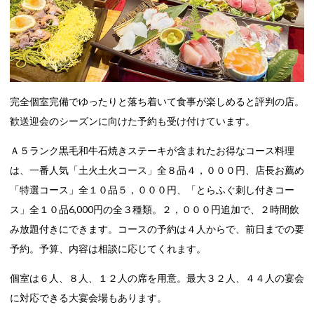
完全個室完備でゆったりと落ち着いて食事が楽しめると評判の店。
歓送迎会のシーズンに向けた予約も受け付けています。
Ａ５ランク黒毛和牛石焼きステーキが含まれたお得なコース料理
は、一番人気「土火土火コース」全８品４，０００円、店長お薦め
「特選コース」全１０品５，０００円、「とらふぐ刺し付きコー
ス」全１０品6,000円の全３種類。２，０００円追加で、２時間飲
み放題付きにできます。コースの予約は４人からで、前日までの要
予約。予算、内容は相談に応じてくれます。
個室は６人、８人、１２人の席を用意。最大３２人、４４人の宴会
に対応できる大宴会場もあります。