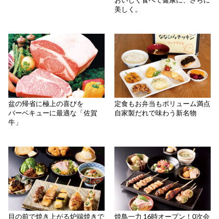
美しく。
盆の帰省に極上の喜びを
定食もお弁当もボリューム満点
バーベキューに最適な「佐賀
自家製だれで味わう新名物
牛」
目の前で焼き上がる炉端焼きで
焼鳥一力 16時オープン！0次会