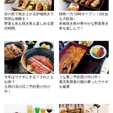
目の前で焼き上がる炉端焼きで
焼鳥一力 16時オープン！0次会
特別な体験を！
も大歓迎♪
野菜も魚も焼き鳥も楽しめる贅
本格焼き鳥や華やかな野菜巻き
沢時間。
串を楽しんで！
今年はウナギにする？それとも
うな重ご予約受け付け中！
お肉？
鹿児島県産の脂の乗ったウナギ
土用の丑の日ご予約受け付け
を厳選
中！