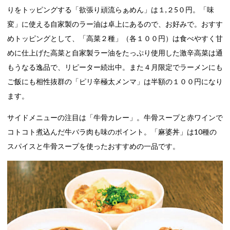
りをトッピングする「欲張り頑流らぁめん」は１,２5０円。「味
変」に使える自家製のラー油は卓上にあるので、お好みで。おすす
めトッピングとして、「高菜２種」（各１００円）は食べやすく甘
めに仕上げた高菜と自家製ラー油をたっぷり使用した激辛高菜は通
もうなる逸品で、リピーター続出中。また４月限定でラーメンにも
ご飯にも相性抜群の「ピリ辛極太メンマ」は半額の１００円になり
ます。
サイドメニューの注目は「牛骨カレー」。牛骨スープと赤ワインで
コトコト煮込んだ牛バラ肉も味のポイント。「麻婆丼」は10種の
スパイスと牛骨スープを使ったおすすめの一品です。