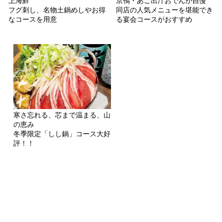
上海鮮
京鴨・あご出汁おでんが自慢
フグ刺し、名物土鍋めしやお得
同店の人気メニューを堪能でき
なコースを用意
る宴会コースがおすすめ
寒さ忘れる、芯まで温まる、山
の恵み
冬季限定「しし鍋」コース大好
評！！