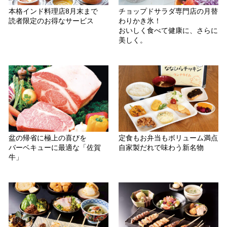
本格インド料理店8月末まで
チョップドサラダ専門店の月替
読者限定のお得なサービス
わりかき氷！
おいしく食べて健康に、さらに
美しく。
盆の帰省に極上の喜びを
定食もお弁当もボリューム満点
バーベキューに最適な「佐賀
自家製だれで味わう新名物
牛」