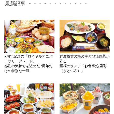
最新記事
7周年記念の「ロイヤルアニバ
鮮度抜群の海の幸と地場野菜が
ーサリープレート」
彩る
感謝の気持ちを込めた7周年だ
至福のランチ「お食事処 里彩
けの特別な一皿
（さといろ）」