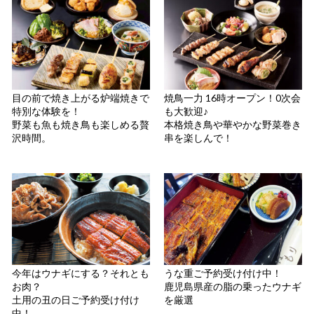
目の前で焼き上がる炉端焼きで
焼鳥一力 16時オープン！0次会
特別な体験を！
も大歓迎♪
野菜も魚も焼き鳥も楽しめる贅
本格焼き鳥や華やかな野菜巻き
沢時間。
串を楽しんで！
今年はウナギにする？それとも
うな重ご予約受け付け中！
お肉？
鹿児島県産の脂の乗ったウナギ
土用の丑の日ご予約受け付け
を厳選
中！