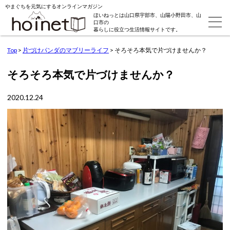
やまぐちを元気にするオンラインマガジン
ほいねっとは山口県宇部市、山陽小野田市、山
口市の
暮らしに役立つ生活情報サイトです。
Top
>
片づけパンダのマブリーライフ
>
そろそろ本気で片づけませんか？
そろそろ本気で片づけませんか？
2020.12.24