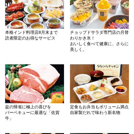
本格インド料理店8月末まで
チョップドサラダ専門店の月替
読者限定のお得なサービス
わりかき氷！
おいしく食べて健康に、さらに
美しく。
盆の帰省に極上の喜びを
定食もお弁当もボリューム満点
バーベキューに最適な「佐賀
自家製だれで味わう新名物
牛」