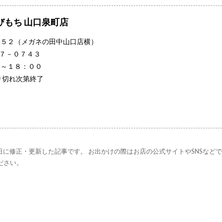
びもち 山口泉町店
－５２（メガネの田中山口店横）
７－０７４３
０～１８：００
り切れ次第終了
27日に修正・更新した記事です。 お出かけの際はお店の公式サイトやSNSなど
ださい。