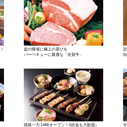
！
盆の帰省に極上の喜びを
定
バーベキューに最適な「佐賀牛」
自
焼鳥一力 16時オープン！0次会も大歓迎♪
今