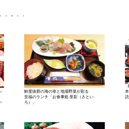
レ
鮮度抜群の海の幸と地場野菜が彩る
本
至福のランチ「お食事処 里彩（さとい
読
一
ろ）」