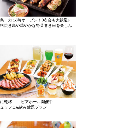
鳥一力 16時オープン！0次会も大歓迎♪
格焼き鳥や華やかな野菜巻き串を楽しん
！
に乾杯！！ ビアホール開催中
ュッフェ&飲み放題プラン