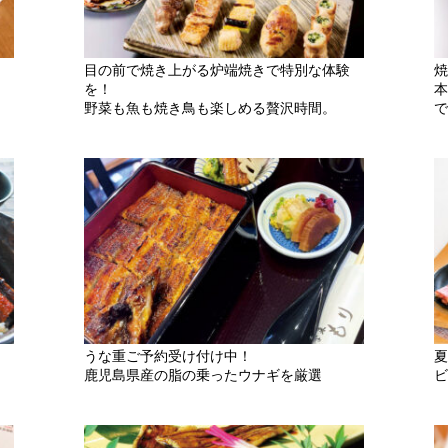
目の前で焼き上がる炉端焼きで特別な体験
焼
を！
本
野菜も魚も焼き鳥も楽しめる贅沢時間。
で
うな重ご予約受け付け中！
夏
鹿児島県産の脂の乗ったウナギを厳選
ビ