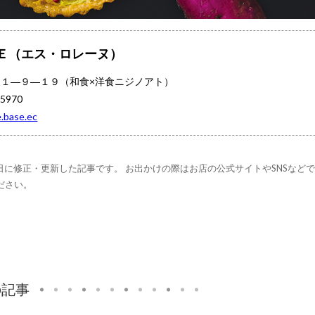
ＮＥ（エス・ロレーヌ）
１―９―１９（和食×洋食ニジノアト）
970
e.base.ec
09日に修正・更新した記事です。 お出かけの際はお店の公式サイトやSNSなど
ださい。
の記事