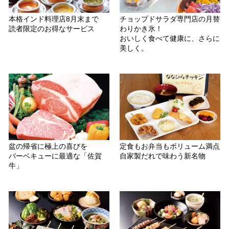
本格インド料理店8月末まで
チョップドサラダ専門店の月替
読者限定のお得なサービス
わりかき氷！
おいしく食べて健康に、さらに
美しく。
盆の帰省に極上の喜びを
定食もお弁当もボリューム満点
バーベキューに最適な「佐賀
自家製だれで味わう新名物
牛」