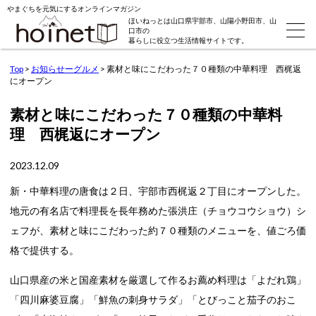
やまぐちを元気にするオンラインマガジン
ほいねっとは山口県宇部市、山陽小野田市、山
口市の
暮らしに役立つ生活情報サイトです。
Top
>
お知らせーグルメ
>
素材と味にこだわった７０種類の中華料理 西梶返
にオープン
素材と味にこだわった７０種類の中華料
理 西梶返にオープン
2023.12.09
新・中華料理の唐食は２日、宇部市西梶返２丁目にオープンした。
地元の有名店で料理長を長年務めた張洪庄（チョウコウショウ）シ
ェフが、素材と味にこだわった約７０種類のメニューを、値ごろ価
格で提供する。
山口県産の米と国産素材を厳選して作るお薦め料理は「よだれ鶏」
「四川麻婆豆腐」「鮮魚の刺身サラダ」「とびっこと茄子のおこ