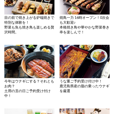
目の前で焼き上がる炉端焼きで
焼鳥一力 16時オープン！0次会
特別な体験を！
も大歓迎♪
野菜も魚も焼き鳥も楽しめる贅
本格焼き鳥や華やかな野菜巻き
沢時間。
串を楽しんで！
今年はウナギにする？それとも
うな重ご予約受け付け中！
お肉？
鹿児島県産の脂の乗ったウナギ
土用の丑の日ご予約受け付け
を厳選
中！