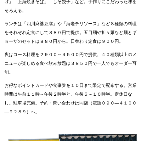
げ」「上海焼きそば」「しそ餃子」など。手作りにこだわった味を
そろえる。
ランチは「四川麻婆豆腐」や「海老チリソース」など８種類の料理
をそれぞれ定食にして８８０円で提供。五目麺や担々麺など麺とギ
ョーザのセットは８８０円から。日替わり定食は９００円。
夜はコース料理を２９００～４５００円で提供。４０種類以上のメ
ニューが楽しめる食べ飲み放題は３８５０円で一人でもオーダー可
能。
お得なポイントカードや食事券を１０日まで限定で配布する。営業
時間は午前１１時～午後２時半と、午後５～１０時半。定休日な
し。駐車場完備。予約・問い合わせは同店（電話０９０―４１００
―９２８９）へ。