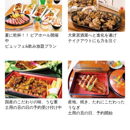
夏に乾杯！！ ビアホール開催
大衆居酒屋へと進化を遂げ
中
テイクアウトにも力を注ぐ
ビュッフェ&飲み放題プラン
国産のこだわりの味、うな重
産地、焼き、たれにこだわった
土用の丑の日の予約受け付け中
うなぎ
土用の丑の日、予約開始