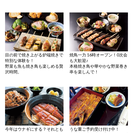
目の前で焼き上がる炉端焼きで
焼鳥一力 16時オープン！0次会
特別な体験を！
も大歓迎♪
野菜も魚も焼き鳥も楽しめる贅
本格焼き鳥や華やかな野菜巻き
沢時間。
串を楽しんで！
今年はウナギにする？それとも
うな重ご予約受け付け中！