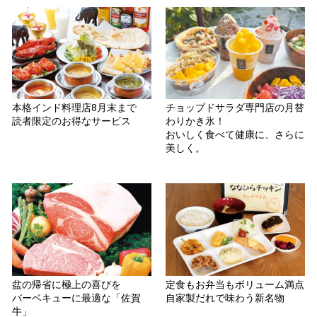
本格インド料理店8月末まで
チョップドサラダ専門店の月替
読者限定のお得なサービス
わりかき氷！
おいしく食べて健康に、さらに
美しく。
盆の帰省に極上の喜びを
定食もお弁当もボリューム満点
バーベキューに最適な「佐賀
自家製だれで味わう新名物
牛」