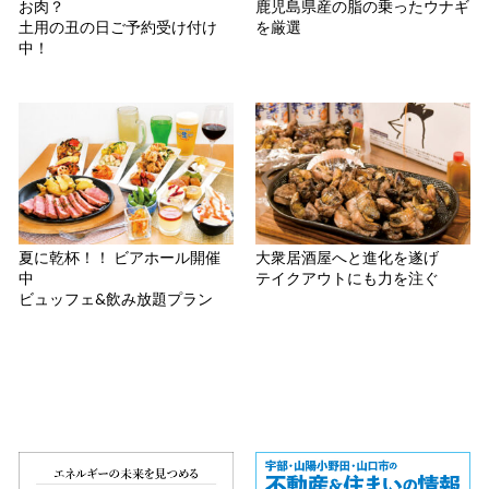
お肉？
鹿児島県産の脂の乗ったウナギ
土用の丑の日ご予約受け付け
を厳選
中！
夏に乾杯！！ ビアホール開催
大衆居酒屋へと進化を遂げ
中
テイクアウトにも力を注ぐ
ビュッフェ&飲み放題プラン