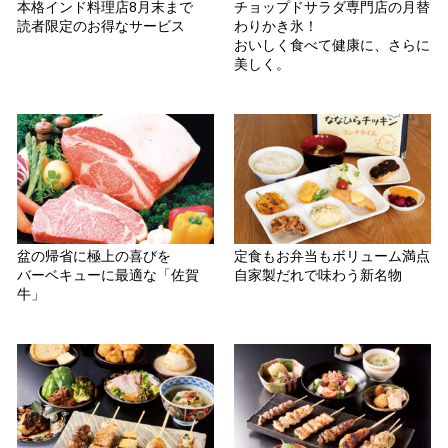
本格インド料理店8月末まで
チョップドサラダ専門店の月替
読者限定のお得なサービス
わりかき氷！
おいしく食べて健康に、さらに
美しく。
盆の帰省に極上の喜びを
定食もお弁当もボリューム満点
バーベキューに最適な「佐賀
自家製だれで味わう新名物
牛」