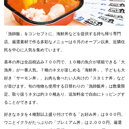
「漁師飯」をコンセプトに、海鮮丼などを提供する持ち帰り専門
店。厳選素材で作る多彩なメニューは６月のオープン以来、近隣住
民を中心に人気を集めています。
基本の丼は全品税込み７００円で、１０種の魚介が堪能できる「大
漁丼」が一番人気。７種のネタが楽しめる「海鮮丼」、子どもも大
好き「サーモン丼」、お肉も食べたい人向けの「スタミナ丼」など
が並びます。旬の地物も使用する日替わりの「漁師飯丼」は数量限
定。取り扱うネタは約３０種あり、追加料金で自由にトッピングす
ることができます。
好きなネタを４種類以上盛り付けて作る「お好み丼」は９００円。
ウニとイクラがたっぷりの「プレミアム丼」は２,０００円。厳選