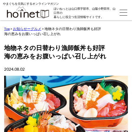
やまぐちを元気にするオンラインマガジン
ほいねっとは山口県宇部市、山陽小野田市、山
口市の
暮らしに役立つ生活情報サイトです。
Top
>
お知らせーグルメ
>
地物ネタの日替わり漁師飯丼も好評
海の恵みをお腹いっぱい召し上がれ
地物ネタの日替わり漁師飯丼も好評
海の恵みをお腹いっぱい召し上がれ
2024.08.02