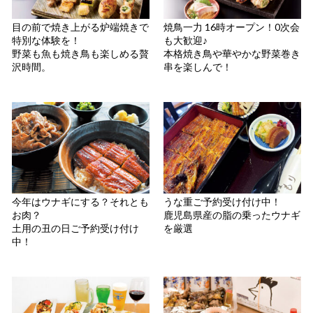
目の前で焼き上がる炉端焼きで
焼鳥一力 16時オープン！0次会
特別な体験を！
も大歓迎♪
野菜も魚も焼き鳥も楽しめる贅
本格焼き鳥や華やかな野菜巻き
沢時間。
串を楽しんで！
今年はウナギにする？それとも
うな重ご予約受け付け中！
お肉？
鹿児島県産の脂の乗ったウナギ
土用の丑の日ご予約受け付け
を厳選
中！