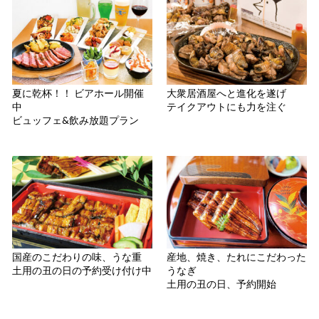
夏に乾杯！！ ビアホール開催
大衆居酒屋へと進化を遂げ
中
テイクアウトにも力を注ぐ
ビュッフェ&飲み放題プラン
国産のこだわりの味、うな重
産地、焼き、たれにこだわった
土用の丑の日の予約受け付け中
うなぎ
土用の丑の日、予約開始