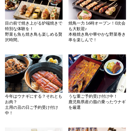
目の前で焼き上がる炉端焼きで
焼鳥一力 16時オープン！0次会
特別な体験を！
も大歓迎♪
野菜も魚も焼き鳥も楽しめる贅
本格焼き鳥や華やかな野菜巻き
沢時間。
串を楽しんで！
今年はウナギにする？それとも
うな重ご予約受け付け中！
お肉？
鹿児島県産の脂の乗ったウナギ
土用の丑の日ご予約受け付け
を厳選
中！