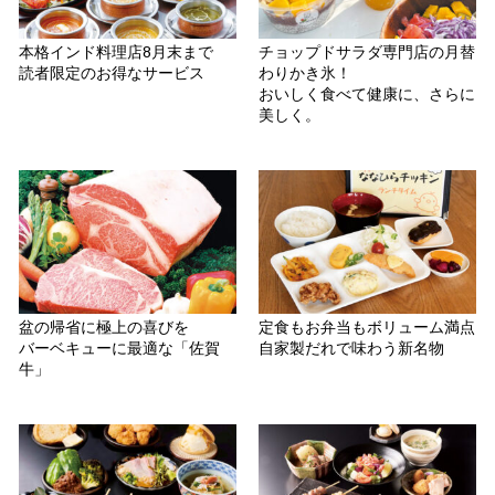
本格インド料理店8月末まで
チョップドサラダ専門店の月替
読者限定のお得なサービス
わりかき氷！
おいしく食べて健康に、さらに
美しく。
盆の帰省に極上の喜びを
定食もお弁当もボリューム満点
バーベキューに最適な「佐賀
自家製だれで味わう新名物
牛」