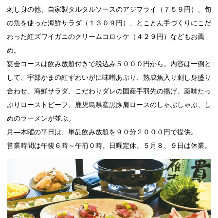
刺し身の他、自家製タルタルソースのアジフライ（７５９円）、旬
の魚を使った海鮮サラダ（１３０９円）、とことん手づくりにこだ
わった紅ズワイガニのクリームコロッケ（４２９円）などもお薦
め。
宴会コースは飲み放題付きで税込み５０００円から。内容は一例と
して、宇部かまの紅ずわいがに味噌あぶり、熟成魚入り刺し身盛り
合わせ、海鮮サラダ、こだわりダレの国産手羽先の揚げ、薬味たっ
ぷりローストビーフ、鹿児島県産黒豚肩ロースのしゃぶしゃぶ、し
めのラーメンが並ぶ。
月―木曜の平日は、単品飲み放題を９０分２０００円で提供。
営業時間は午後６時～午前０時。日曜定休。５月８、９日は休業。