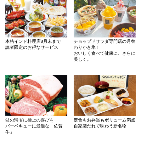
本格インド料理店8月末まで
チョップドサラダ専門店の月替
読者限定のお得なサービス
わりかき氷！
おいしく食べて健康に、さらに
美しく。
盆の帰省に極上の喜びを
定食もお弁当もボリューム満点
バーベキューに最適な「佐賀
自家製だれで味わう新名物
牛」