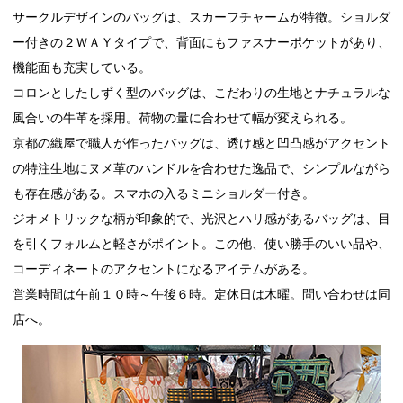
サークルデザインのバッグは、スカーフチャームが特徴。ショルダ
ー付きの２ＷＡＹタイプで、背面にもファスナーポケットがあり、
機能面も充実している。
コロンとしたしずく型のバッグは、こだわりの生地とナチュラルな
風合いの牛革を採用。荷物の量に合わせて幅が変えられる。
京都の織屋で職人が作ったバッグは、透け感と凹凸感がアクセント
の特注生地にヌメ革のハンドルを合わせた逸品で、シンプルながら
も存在感がある。スマホの入るミニショルダー付き。
ジオメトリックな柄が印象的で、光沢とハリ感があるバッグは、目
を引くフォルムと軽さがポイント。この他、使い勝手のいい品や、
コーディネートのアクセントになるアイテムがある。
営業時間は午前１０時～午後６時。定休日は木曜。問い合わせは同
店へ。