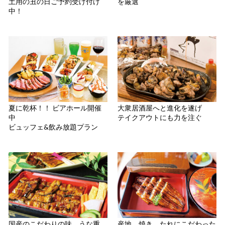
土用の丑の日ご予約受け付け
を厳選
中！
夏に乾杯！！ ビアホール開催
大衆居酒屋へと進化を遂げ
中
テイクアウトにも力を注ぐ
ビュッフェ&飲み放題プラン
国産のこだわりの味、うな重
産地、焼き、たれにこだわった