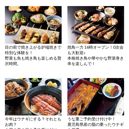
目の前で焼き上がる炉端焼きで
焼鳥一力 16時オープン！0次会
特別な体験を！
も大歓迎♪
野菜も魚も焼き鳥も楽しめる贅
本格焼き鳥や華やかな野菜巻き
沢時間。
串を楽しんで！
今年はウナギにする？それとも
うな重ご予約受け付け中！
お肉？
鹿児島県産の脂の乗ったウナギ