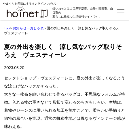
やまぐちを元気にするオンラインマガジン
ほいねっとは山口県宇部市、山陽小野田市、山
口市の
暮らしに役立つ生活情報サイトです。
Top
>
お知らせーおしゃれ
>
夏の外出を楽しく 涼し気なバッグ取りそろえ
ヴェスティーレ
夏の外出を楽しく 涼し気なバッグ取りそ
ろえ ヴェスティーレ
2023.05.20
セレクトショップ・ヴェスティーレに、夏の外出が楽しくなるよう
な涼しげなバッグがそろった。
大きな一枚布を縫い合わせて作るバッグは、不思議なフォルムが特
徴。入れる物の重さなどで形状で変わるのもおもしろい。生地は、
着物やジーンズに用いられる加工を施すことで、柔らかい手触りと
独特の風合いを実現。通常の帆布生地とは異なるヴィンテージ感が
味わえる。