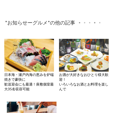
"お知らせーグルメ"の他の記事
日本海・瀬戸内海の恵みを炉端
お酒が大好きなおひとり様大歓
焼きで豪快に
迎！
歓送迎会にも最適！座敷個室最
いろいろなお酒とお料理を楽し
大35名収容可能
んで