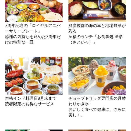
7周年記念の「ロイヤルアニバ
鮮度抜群の海の幸と地場野菜が
ーサリープレート」
彩る
感謝の気持ちを込めた7周年だ
至福のランチ「お食事処 里彩
けの特別な一皿
（さといろ）」
本格インド料理店8月末まで
チョップドサラダ専門店の月替
読者限定のお得なサービス
わりかき氷！
おいしく食べて健康に、さらに
美しく。