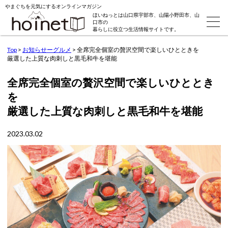
やまぐちを元気にするオンラインマガジン
ほいねっとは山口県宇部市、山陽小野田市、山
口市の
暮らしに役立つ生活情報サイトです。
Top
>
お知らせーグルメ
>
全席完全個室の贅沢空間で楽しいひとときを
厳選した上質な肉刺しと黒毛和牛を堪能
全席完全個室の贅沢空間で楽しいひととき
を
厳選した上質な肉刺しと黒毛和牛を堪能
2023.03.02