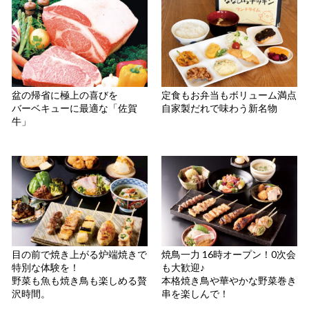
盆の帰省に極上の喜びを
定食もお弁当もボリューム満点
バーベキューに最適な「佐賀
自家製だれで味わう新名物
牛」
目の前で焼き上がる炉端焼きで
焼鳥一力 16時オープン！0次会
特別な体験を！
も大歓迎♪
野菜も魚も焼き鳥も楽しめる贅
本格焼き鳥や華やかな野菜巻き
沢時間。
串を楽しんで！