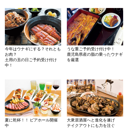
今年はウナギにする？それとも
うな重ご予約受け付け中！
お肉？
鹿児島県産の脂の乗ったウナギ
土用の丑の日ご予約受け付け
を厳選
中！
夏に乾杯！！ ビアホール開催
大衆居酒屋へと進化を遂げ
中
テイクアウトにも力を注ぐ