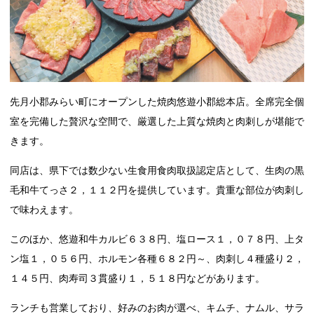
先月小郡みらい町にオープンした焼肉悠遊小郡総本店。全席完全個
室を完備した贅沢な空間で、厳選した上質な焼肉と肉刺しが堪能で
きます。
同店は、県下では数少ない生食用食肉取扱認定店として、生肉の黒
毛和牛てっさ２，１１２円を提供しています。貴重な部位が肉刺し
で味わえます。
このほか、悠遊和牛カルビ６３８円、塩ロース１，０７８円、上タ
ン塩１，０５６円、ホルモン各種６８２円～、肉刺し４種盛り２，
１４５円、肉寿司３貫盛り１，５１８円などがあります。
ランチも営業しており、好みのお肉が選べ、キムチ、ナムル、サラ