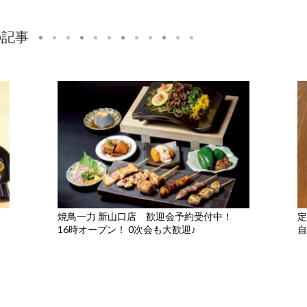
の記事
焼鳥一力 新山口店 歓迎会予約受付中！
定
16時オープン！ 0次会も大歓迎♪
自