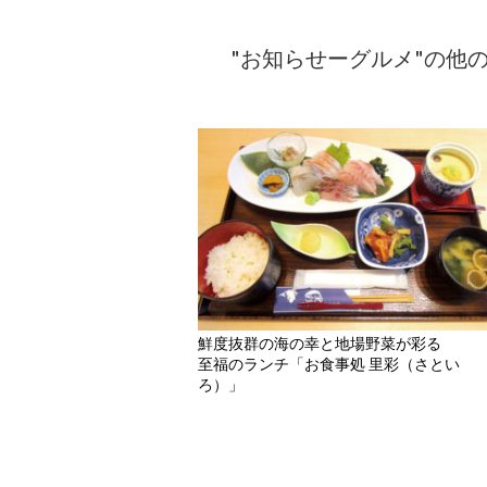
"お知らせーグルメ"の他
鮮度抜群の海の幸と地場野菜が彩る
至福のランチ「お食事処 里彩（さとい
ろ）」