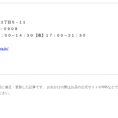
前２丁目５－１１
－０９０８
：００～１４：３０ 【夜】１７：００～２１：３０
ya.jp/
23日に修正・更新した記事です。 お出かけの際はお店の公式サイトやSNSなど
ださい。