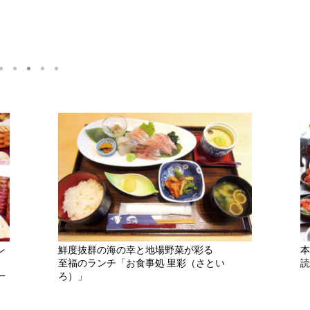
レ
鮮度抜群の海の幸と地場野菜が彩る
本
至福のランチ「お食事処 里彩（さとい
読
一
ろ）」