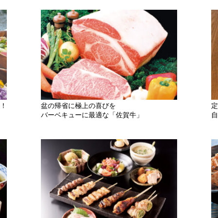
！
盆の帰省に極上の喜びを
定
バーベキューに最適な「佐賀牛」
自