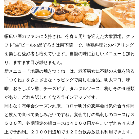
幅広い層のファンに支持され、今春５周年を迎えた大衆酒場。クラ
フト“生”ビールの品ぞろえは県下随一で、地鶏料理とのペアリング
を楽しむ愛好者も増えています。自慢の味に新しいメニューも加わ
り、ますます目が離せません。
新メニュー「地鶏の焼きつくね」は、老若男女に不動の人気を誇る
「つくね」をさまざまなトッピングで楽しむ逸品。明太マヨ、味
噌、おろしポン酢、チーズピザ、タルタルソース、梅しその６種類
があり、どれも試したくなるラインアップです。
間もなく忘年会シーズン到来。コロナ明けの忘年会は気の合う仲間
と飲んで食べて楽しみたいですね。宴会向けの馬刺しのコースは３
５００円、冬期限定の鍋コースは４０００円から。いずれも４人以
上で予約制。２０００円追加で１２０分飲み放題も利用できます。