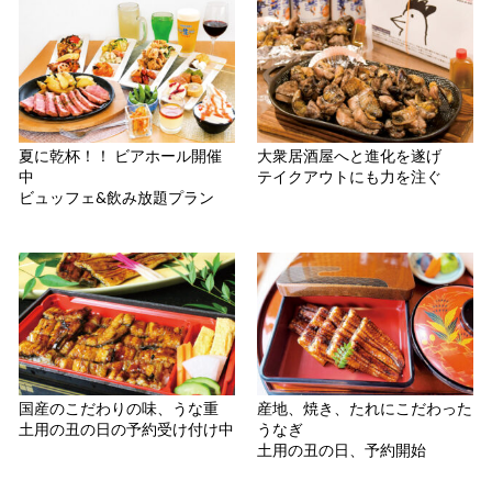
夏に乾杯！！ ビアホール開催
大衆居酒屋へと進化を遂げ
中
テイクアウトにも力を注ぐ
ビュッフェ&飲み放題プラン
国産のこだわりの味、うな重
産地、焼き、たれにこだわった
土用の丑の日の予約受け付け中
うなぎ
土用の丑の日、予約開始