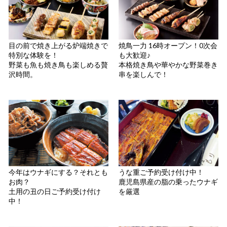
目の前で焼き上がる炉端焼きで
焼鳥一力 16時オープン！0次会
特別な体験を！
も大歓迎♪
野菜も魚も焼き鳥も楽しめる贅
本格焼き鳥や華やかな野菜巻き
沢時間。
串を楽しんで！
今年はウナギにする？それとも
うな重ご予約受け付け中！
お肉？
鹿児島県産の脂の乗ったウナギ
土用の丑の日ご予約受け付け
を厳選
中！