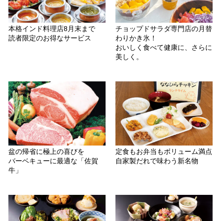
本格インド料理店8月末まで
チョップドサラダ専門店の月替
読者限定のお得なサービス
わりかき氷！
おいしく食べて健康に、さらに
美しく。
盆の帰省に極上の喜びを
定食もお弁当もボリューム満点
バーベキューに最適な「佐賀
自家製だれで味わう新名物
牛」