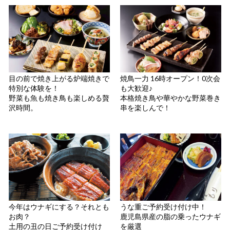
目の前で焼き上がる炉端焼きで
焼鳥一力 16時オープン！0次会
特別な体験を！
も大歓迎♪
野菜も魚も焼き鳥も楽しめる贅
本格焼き鳥や華やかな野菜巻き
沢時間。
串を楽しんで！
今年はウナギにする？それとも
うな重ご予約受け付け中！
お肉？
鹿児島県産の脂の乗ったウナギ
土用の丑の日ご予約受け付け
を厳選