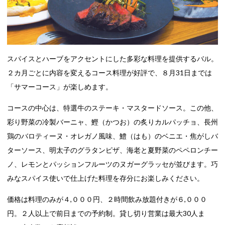
スパイスとハーブをアクセントにした多彩な料理を提供するバル。
２カ月ごとに内容を変えるコース料理が好評で、８月31日までは
「サマーコース」が楽しめます。
コースの中心は、特選牛のステーキ・マスタードソース。この他、
彩り野菜の冷製バーニャ、鰹（かつお）の炙りカルパッチョ、長州
鶏のバロティーヌ・オレガノ風味、鱧（はも）のベニエ・焦がしバ
ターソース、明太子のグラタンピザ、海老と夏野菜のペペロンチー
ノ、レモンとパッションフルーツのヌガーグラッセが並びます。巧
みなスパイス使いで仕上げた料理を存分にお楽しみください。
価格は料理のみが４,０００円、２時間飲み放題付きが６,０００
円。２人以上で前日までの予約制。貸し切り営業は最大30人ま