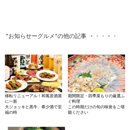
"お知らせーグルメ"の他の記事
移転リニューアル！和風居酒屋
期間限定・四季菜もりの厳選ふ
に一新
ぐ料理
大ジョッキと黒牛、希少酒で至
この時期だけの旬の味覚をご堪
福の時
能ください